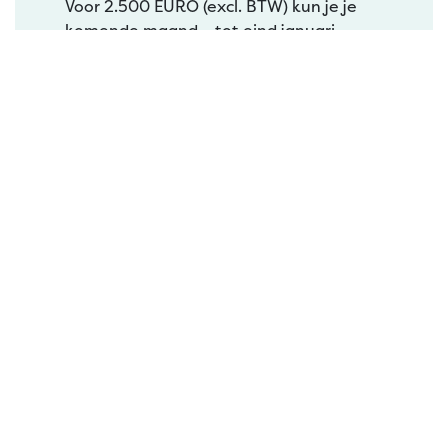
Voor 2.500 EURO (excl. BTW) kun je je
komende maand – tot eind januari –
verbinden aan beide events. Opgeven
kan bij Danny Rietveld via 06-19006643,
of via de mail via
danny@contentamersfoort.nl
of via
timo@zininevents.nl
.
Nieuws
Content Amersfoort
info@contentamersfoort.nl