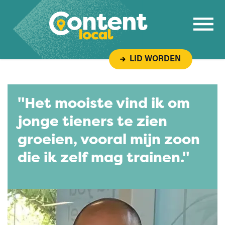
Overslaan naar inhoud
LID WORDEN
"Het mooiste vind ik om
jonge tieners te zien
groeien, vooral mijn zoon
die ik zelf mag trainen."