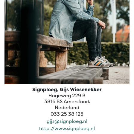
Signploeg
Signploeg, Gijs Wiesenekker
Hogeweg 229 B
3816 BS Amersfoort
Nederland
033 25 38 125
gijs@signploeg.nl
http://www.signploeg.nl