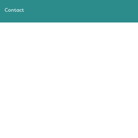
Contact
Bedrijven
Contenters
Events
Nieuws
Columns
Content Amersfoort
Disketteweg 1
3821 AR
Amersfoort