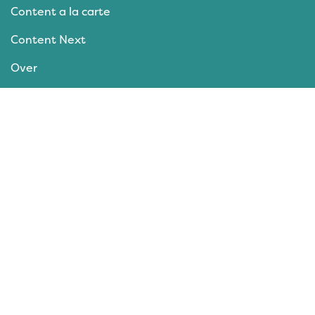
Content a la carte
Content Next
Over
Contact
Bedrijven
Contenters
Events
Nieuws
Columns