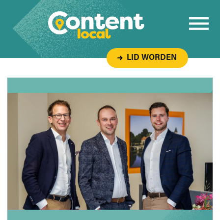
Overslaan naar inhoud
LID WORDEN