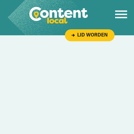
Overslaan naar inhoud
LID WORDEN