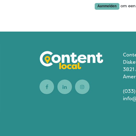
om een 
Aanmelden
Cont
Diske
3821
Amer
(033)
info@