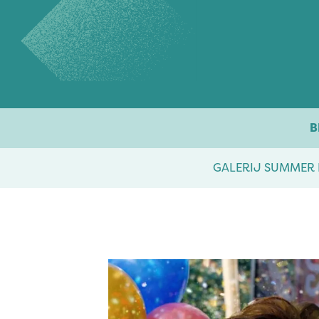
Overslaan naar inhoud
B
GALERIJ SUMMER 