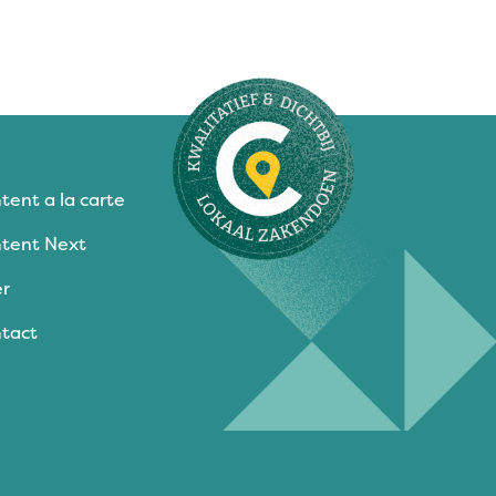
tent a la carte
tent Next
r
tact