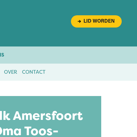
LID WORDEN
NS
OVER
CONTACT
lk Amersfoort
Oma Toos-