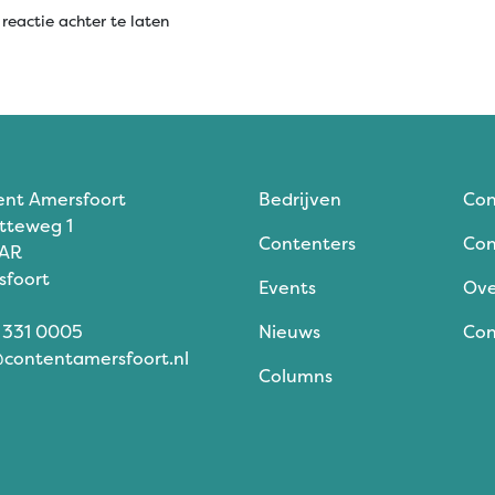
reactie achter te laten
ent Amersfoort
Bedrijven
Con
tteweg 1
Contenters
Con
 AR
sfoort
Events
Ove
 331 0005
Nieuws
Con
contentamersfoort.nl
Columns