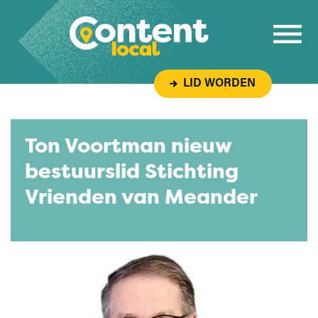
Overslaan naar inhoud
LID WORDEN
Ton Voortman nieuw
bestuurslid Stichting
Vrienden van Meander