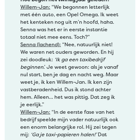
Willem-Jan:
“We begonnen letterlijk
met één auto, een Opel Omega. Ik weet
het kenteken nog uit m’n hoofd, haha.
Senna was het er in eerste instantie
totaal niet mee eens. Toch?”
Senna (lachend):
“Nee, natuurlijk niet!
We waren net ouders geworden. En hij
zei doodleuk:
‘Ik ga een taxibedrijf
beginnen
.’ Je weet gewoon: als je vanaf
nul start, ben je dag en nacht weg. Maar
weet je, ik ken Willem-Jan. Ik ken zijn
vastberadenheid. Dus ik stond achter
hem. Alleen… het was pittig. Dat zeg ik
je eerlijk.”
Willem-Jan:
“In de eerste fase van het
bedrijf speelde mijn vader natuurlijk ook
een enorm belangrijke rol. Hij zei tegen
mij:
‘Ga je taxi-papieren halen!’
Dat