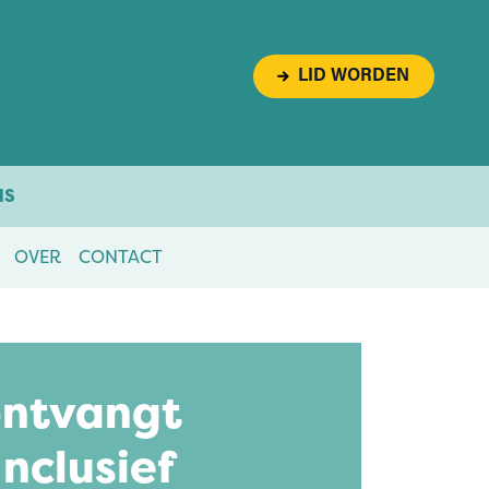
LID WORDEN
NS
OVER
CONTACT
ontvangt
nclusief