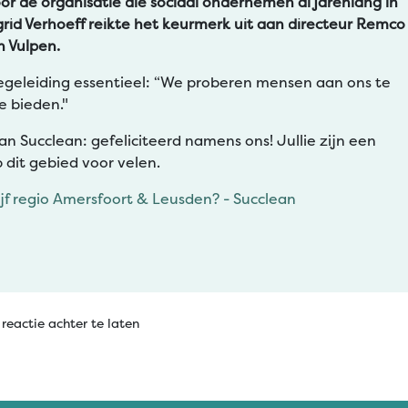
r de organisatie die sociaal ondernemen al jarenlang in
id Verhoeff reikte het keurmerk uit aan directeur Remco
n Vulpen.
egeleiding essentieel: “We proberen mensen aan ons te
e bieden."
 Succlean: gefeliciteerd namens ons! Jullie zijn een
 dit gebied voor velen.
f regio Amersfoort & Leusden? - Succlean
reactie achter te laten