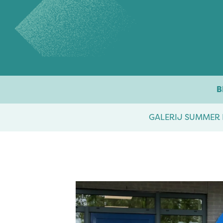
Overslaan naar inhoud
B
GALERIJ SUMMER 