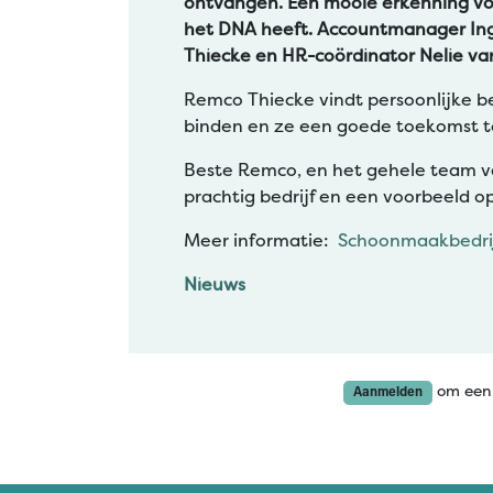
ontvangen. Een mooie erkenning voo
het DNA heeft. Accountmanager Ingr
Thiecke en HR-coördinator Nelie va
Remco Thiecke vindt persoonlijke b
binden en ze een goede toekomst t
Beste Remco, en het gehele team van
prachtig bedrijf en een voorbeeld op
Meer informatie:
Schoonmaakbedrij
Nieuws
om een 
Aanmelden