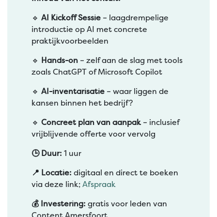
🔹
AI Kickoff Sessie
– laagdrempelige
introductie op AI met concrete
praktijkvoorbeelden
🔹
Hands-on
– zelf aan de slag met tools
zoals ChatGPT of Microsoft Copilot
🔹
AI-inventarisatie
– waar liggen de
kansen binnen het bedrijf?
🔹
Concreet plan van aanpak
– inclusief
vrijblijvende offerte voor vervolg
🕒 Duur:
1 uur
📍 Locatie:
digitaal en direct te boeken
via deze link;
Afspraak
💰 Investering:
gratis voor leden van
Content Amersfoort