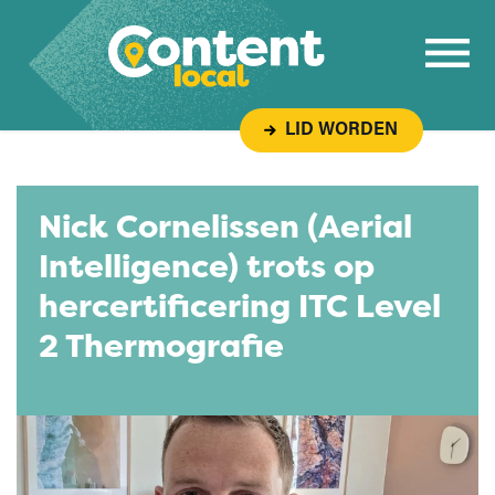
Overslaan naar inhoud
LID WORDEN
Nick Cornelissen (Aerial
Intelligence) trots op
hercertificering ITC Level
2 Thermografie