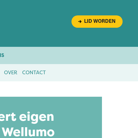
LID WORDEN
NS
OVER
CONTACT
ert eigen
 Wellumo