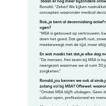
Staan er nog meer bijzondere ontwi
Ronald: “Zeker! We kijken nadrukkel
concepten waaronder medical devices
Rob, je bent al decennialang actief
ogen?
“MSA is gebouwd op vertrouwen, kwa
doen het goed. Dat geeft rust, zowe
meebeweegt met de tijd, maar altij
En wat maakt het dat je elke dag m
“De mensen. Het team bij MSA is lo
neergezet waarmee we al ruim 30 ja
zorgketen.”
Ronald, jou kennen we ook al sinds
zolang vol bij MSA? Oftewel: waarom
“Omdat MSA blijft uitdagen. Geen da
cultuur open, professioneel en mensg