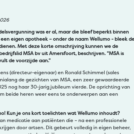
2026
lsvergunning was er al, maar die bleef beperkt binnen
t een eigen apotheek – onder de naam Wellumo - bleek d
dienen. Met deze korte omschrijving kunnen we de
drijfslid MSA bv uit Amersfoort, beschrijven. “MSA is
ult de voorzijde aan.”
ns (directeur-eigenaar) en Ronald Schimmel (sales
ennialang de gezichten van MSA, een zeer gewaardeerde
25 nog haar 30-jarig jubileum vierde. De oprichting van
 beide heren weer eens te onderwerpen aan een
o! Kun je ons kort toelichten wat Wellumo inhoudt?
van medicatie aan patiënten die – na een professionele
ijgen door artsen. Dit gebeurt volledig in eigen beheer,