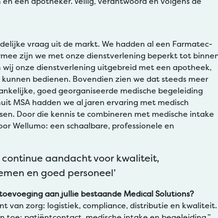
en een apotheker. Veilig, verantwoord en volgens de
idelijke vraag uit de markt. We hadden al een Farmatec-
mee zijn we met onze dienstverlening beperkt tot binne
wij onze dienstverlening uitgebreid met een apotheek,
 kunnen bedienen. Bovendien zien we dat steeds meer
kelijke, goed georganiseerde medische begeleiding
anuit MSA hadden we al jaren ervaring met medisch
ssen. Door die kennis te combineren met medische intake
oor Wellumo: een schaalbare, professionele en
 continue aandacht voor kwaliteit,
temen en goed personeel’
oevoeging aan jullie bestaande Medical Solutions?
t van zorg: logistiek, compliance, distributie en kwaliteit.
 toe: patiëntcontact, medische intake en begeleiding.”