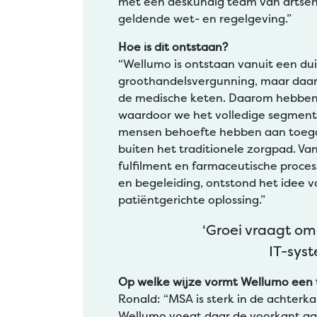
met een deskundig team van artsen 
geldende wet- en regelgeving.”
Hoe is dit ontstaan?
“Wellumo is ontstaan vanuit een du
groothandelsvergunning, maar daar
de medische keten. Daarom hebben 
waardoor we het volledige segment
mensen behoefte hebben aan toegan
buiten het traditionele zorgpad. V
fulfilment en farmaceutische proce
en begeleiding, ontstond het idee v
patiëntgerichte oplossing.”
‘Groei vraagt om
IT-sys
Op welke wijze vormt Wellumo een t
Ronald: “MSA is sterk in de achterkan
Wellumo voegt daar de voorkant aan