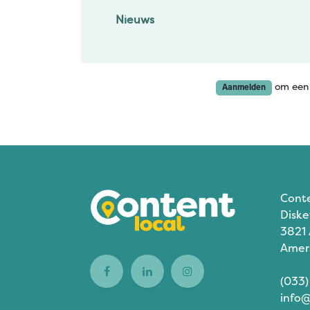
Nieuws
om een 
Aanmelden
Cont
Diske
3821
Amer
(033)
info@