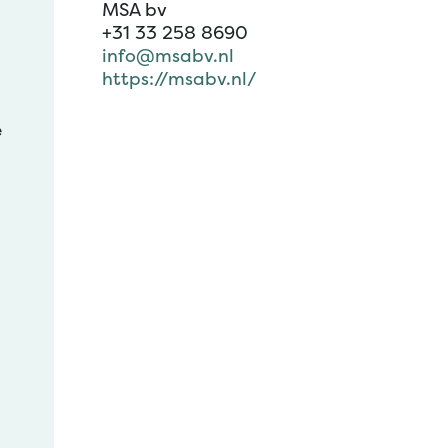
MSA bv
+31 33 258 8690
info@msabv.nl
https://msabv.nl/
e