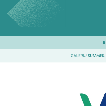
Overslaan naar inhoud
B
GALERIJ SUMMER 