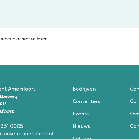
reactie achter te laten
ent Amersfoort
Bedrijven
Con
tteweg 1
Contenters
Con
 AR
sfoort
Events
Ove
 331 0005
Nieuws
Con
contentamersfoort.nl
Columns