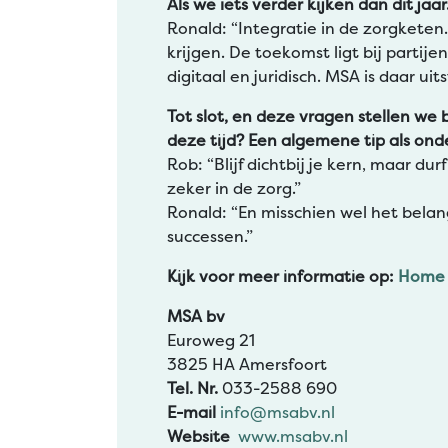
Als we iets verder kijken dan dit j
Ronald: “Integratie in de zorgketen.
krijgen. De toekomst ligt bij partij
digitaal en juridisch. MSA is daar ui
Tot slot, en deze vragen stellen we b
deze tijd? Een algemene tip als onde
Rob: “Blijf dichtbij je kern, maar du
zeker in de zorg.”
Ronald: “En misschien wel het belan
successen.”
Kijk voor meer informatie op:
Home 
MSA bv
Euroweg 21
3825 HA Amersfoort
Tel. Nr.
033-2588 690
E-mail
info@msabv.nl
Website
www.msabv.nl