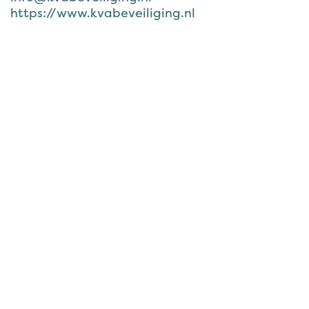
https://www.kvabeveiliging.nl
om een reactie achter te laten
Aanmelden