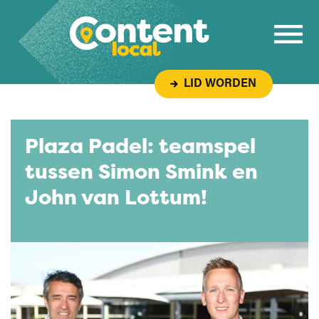
Overslaan naar inhoud
LID WORDEN
Plaza Padel: teamspel
tussen Simon Smink en
John van Lottum!