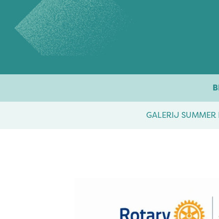
Overslaan naar inhoud
B
GALERIJ SUMMER 