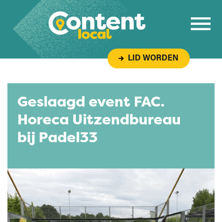
Overslaan naar inhoud
LID WORDEN
Geslaagd event FAC.
Horeca Uitzendbureau
bij Padel33