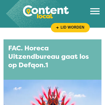
Overslaan naar inhoud
LID WORDEN
FAC. Horeca
Uitzendbureau gaat los
op Defqon.1