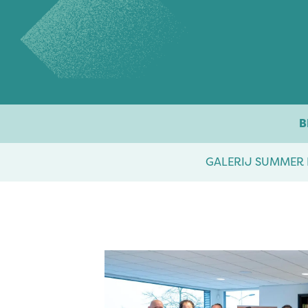
Overslaan naar inhoud
B
GALERIJ SUMMER 