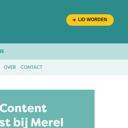
LID WORDEN
NS
OVER
CONTACT
 Content
t bij Merel