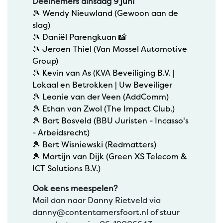
Deelnemers dinsdag 9 juni
🎾
Wendy Nieuwland
(
Gewoon aan de
slag
)
🎾
Daniël Parengkuan
📸
🎾
Jeroen Thiel
(
Van Mossel Automotive
Group
)
🎾
Kevin van As
(
KVA Beveiliging B.V. |
Lokaal en Betrokken | Uw Beveiliger
🎾
Leonie van der Veen
(
AddComm
)
🎾
Ethan van Zwol
(
The Impact Club.
)
🎾
Bart Bosveld
(
BBU Juristen - Incasso's
- Arbeidsrecht
)
🎾
Bert Wisniewski
(
Redmatters
)
🎾
Martijn van Dijk
(
Green XS Telecom &
ICT Solutions B.V.
)
Ook eens meespelen?
Mail dan naar Danny Rietveld via
danny@contentamersfoort.nl of stuur