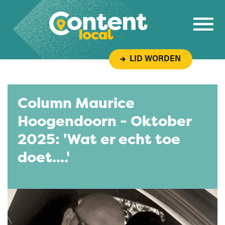
Overslaan naar inhoud
LID WORDEN
Column Maurice
Hoogendoorn - Oktober
2025: 'Wat er echt toe
doet....'