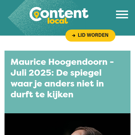
Overslaan naar inhoud
LID WORDEN
Maurice Hoogendoorn -
Juli 2025: De spiegel
waar je anders niet in
durft te kijken