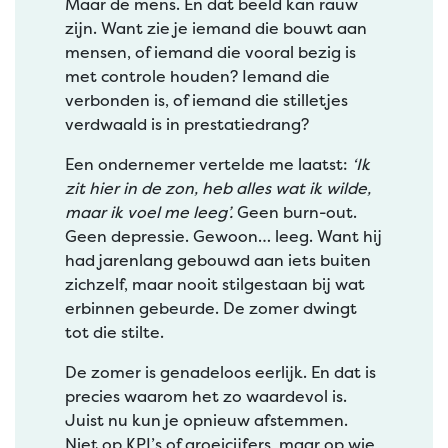
Maar de mens. En dat beeld kan rauw
zijn. Want zie je iemand die bouwt aan
mensen, of iemand die vooral bezig is
met controle houden? Iemand die
verbonden is, of iemand die stilletjes
verdwaald is in prestatiedrang?
Een ondernemer vertelde me laatst:
‘Ik
zit hier in de zon, heb alles wat ik wilde,
maar ik voel me leeg’.
Geen burn-out.
Geen depressie. Gewoon… leeg. Want hij
had jarenlang gebouwd aan iets buiten
zichzelf, maar nooit stilgestaan bij wat
erbinnen gebeurde. De zomer dwingt
tot die stilte.
De zomer is genadeloos eerlijk. En dat is
precies waarom het zo waardevol is.
Juist nu kun je opnieuw afstemmen.
Niet op KPI’s of groeicijfers, maar op wie