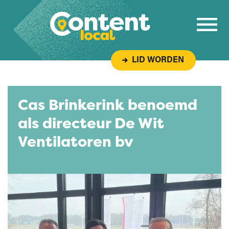
Overslaan naar inhoud
LID WORDEN
Cas Brinkerink benoemd
als directeur De Wit
Ventilatoren bv