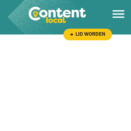
Overslaan naar inhoud
LID WORDEN