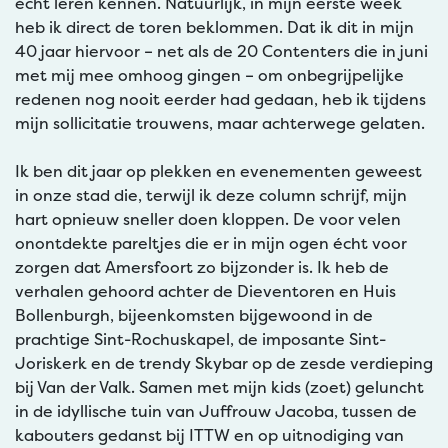
écht leren kennen. Natuurlijk, in mijn eerste week
heb ik direct de toren beklommen. Dat ik dit in mijn
40 jaar hiervoor – net als de 20 Contenters die in juni
met mij mee omhoog gingen – om onbegrijpelijke
redenen nog nooit eerder had gedaan, heb ik tijdens
mijn sollicitatie trouwens, maar achterwege gelaten.
Ik ben dit jaar op plekken en evenementen geweest
in onze stad die, terwijl ik deze column schrijf, mijn
hart opnieuw sneller doen kloppen. De voor velen
onontdekte pareltjes die er in mijn ogen écht voor
zorgen dat Amersfoort zo bijzonder is. Ik heb de
verhalen gehoord achter de Dieventoren en Huis
Bollenburgh, bijeenkomsten bijgewoond in de
prachtige Sint-Rochuskapel, de imposante Sint-
Joriskerk en de trendy Skybar op de zesde verdieping
bij Van der Valk. Samen met mijn kids (zoet) geluncht
in de idyllische tuin van Juffrouw Jacoba, tussen de
kabouters gedanst bij ITTW en op uitnodiging van