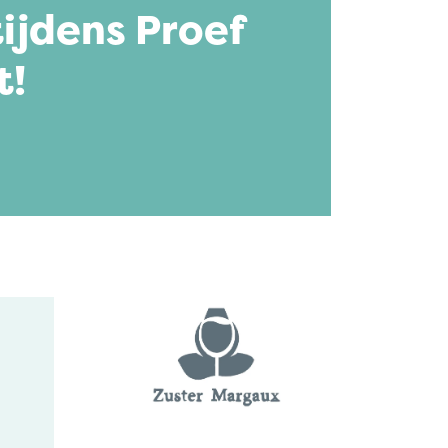
ijdens Proef
t!