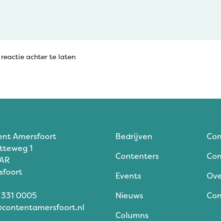
reactie achter te laten
ent Amersfoort
Bedrijven
Con
tteweg 1
Contenters
Con
 AR
sfoort
Events
Ove
 331 0005
Nieuws
Con
contentamersfoort.nl
Columns