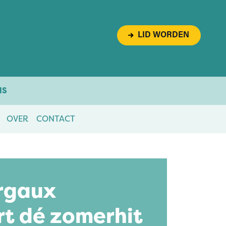
LID WORDEN
NS
OVER
CONTACT
rgaux
rt dé zomerhit