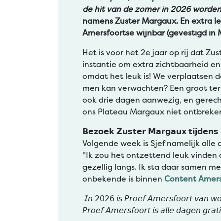
de hit van de zomer in 2026 worden
namens Zuster Margaux. En extra le
Amersfoortse wijnbar (gevestigd in 
Het is voor het 2e jaar op rij dat Zu
instantie om extra zichtbaarheid e
omdat het leuk is! We verplaatsen 
men kan verwachten? Een groot terr
ook drie dagen aanwezig, en gerech
ons Plateau Margaux niet ontbreke
𝗕𝗲𝘇𝗼𝗲𝗸 𝗭𝘂𝘀𝘁𝗲𝗿 𝗠𝗮𝗿𝗴𝗮𝘂𝘅 𝘁𝗶𝗷𝗱𝗲𝗻𝘀 
Volgende week is Sjef namelijk all
"Ik zou het ontzettend leuk vinden
gezellig langs. Ik sta daar samen m
onbekende is binnen
Content Amers
𝘐𝘯 𝟤𝟢𝟤𝟨 𝘪𝘴 𝘗𝘳𝘰𝘦𝘧 𝘈𝘮𝘦𝘳𝘴𝘧𝘰𝘰𝘳𝘵 𝘷𝘢𝘯 
𝘗𝘳𝘰𝘦𝘧 𝘈𝘮𝘦𝘳𝘴𝘧𝘰𝘰𝘳𝘵 𝘪𝘴 𝘢𝘭𝘭𝘦 𝘥𝘢𝘨𝘦𝘯 𝘨𝘳𝘢𝘵