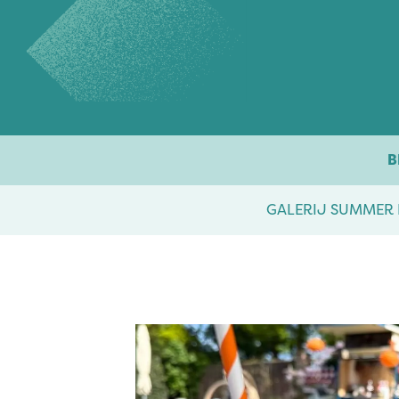
Overslaan naar inhoud
B
GALERIJ SUMMER 