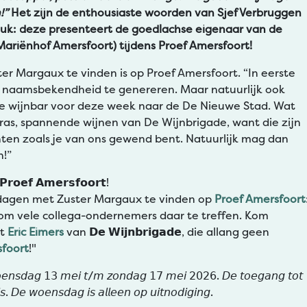
!”
Het zijn de enthousiaste woorden van Sjef Verbruggen
uk: deze presenteert de goedlachse eigenaar van de
Mariënhof Amersfoort) tijdens Proef Amersfoort!
ster Margaux te vinden is op Proef Amersfoort. “In eerste
n naamsbekendheid te genereren. Maar natuurlijk ook
de wijnbar voor deze week naar de De Nieuwe Stad. Wat
as, spannende wijnen van De Wijnbrigade, want die zijn
ten zoals je van ons gewend bent. Natuurlijk mag dan
n!”
𝗣𝗿𝗼𝗲𝗳 𝗔𝗺𝗲𝗿𝘀𝗳𝗼𝗼𝗿𝘁!
e dagen met Zuster Margaux te vinden op
Proef Amersfoort
 om vele collega-ondernemers daar te treffen. Kom
et
Eric Eimers
van 𝗗𝗲 𝗪𝗶𝗷𝗻𝗯𝗿𝗶𝗴𝗮𝗱𝗲, die allang geen
foort
!"
𝘰𝘦𝘯𝘴𝘥𝘢𝘨 𝟣𝟥 𝘮𝘦𝘪 𝘵/𝘮 𝘻𝘰𝘯𝘥𝘢𝘨 𝟣𝟩 𝘮𝘦𝘪 𝟤𝟢𝟤𝟨. 𝘋𝘦 𝘵𝘰𝘦𝘨𝘢𝘯𝘨 𝘵𝘰𝘵
𝘪𝘴. 𝘋𝘦 𝘸𝘰𝘦𝘯𝘴𝘥𝘢𝘨 𝘪𝘴 𝘢𝘭𝘭𝘦𝘦𝘯 𝘰𝘱 𝘶𝘪𝘵𝘯𝘰𝘥𝘪𝘨𝘪𝘯𝘨.