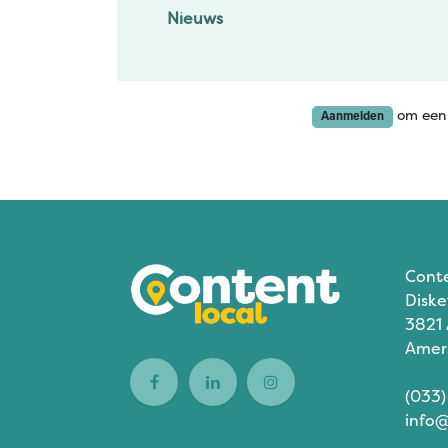
Nieuws
om een 
Aanmelden
Cont
Diske
3821
Amer
(033)
info@