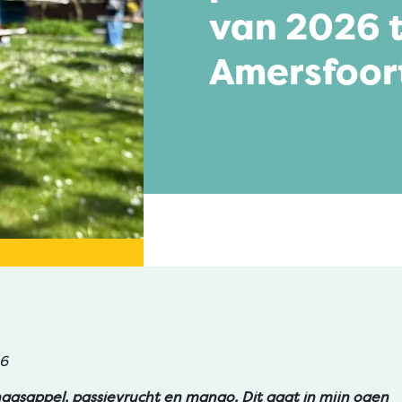
van 2026 t
Amersfoor
26
inaasappel, passievrucht en mango. Dit gaat in mijn ogen