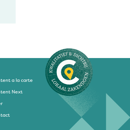
tent a la carte
tent Next
r
tact