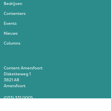
Bedrijven
Contenters
Events
Nieuws
Columns
Content Amersfoort
Disketteweg 1
3821 AR
Amersfoort
(033) 331 0005
info@contentamersfoort.nl