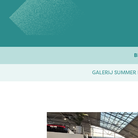
Overslaan naar inhoud
B
GALERIJ SUMMER 