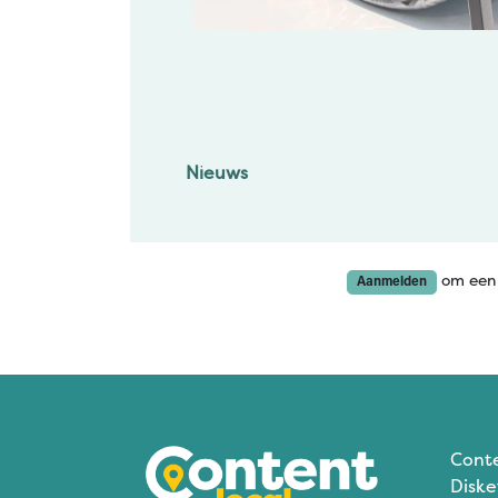
Nieuws
om een 
Aanmelden
Cont
Diske