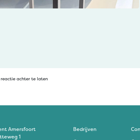
reactie achter te laten
ent Amersfoort
Bedrijven
Con
tteweg 1