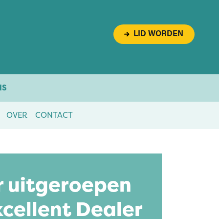
LID WORDEN
NS
OVER
CONTACT
r uitgeroepen
xcellent Dealer