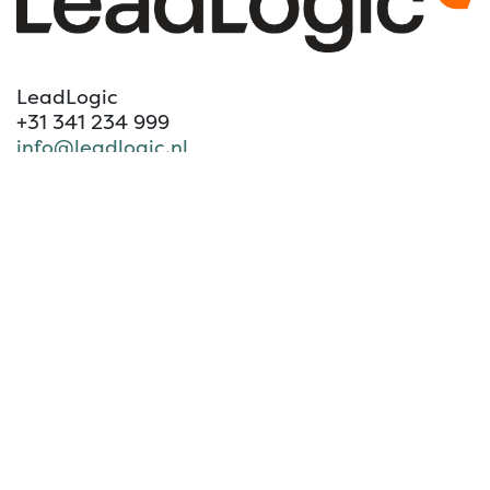
LeadLogic
+31 341 234 999
info@leadlogic.nl
https://www.leadlogic.nl/
om een reactie achter te laten
Aanmelden