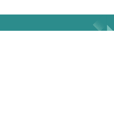
Content a la carte
Content Next
Over
Contact