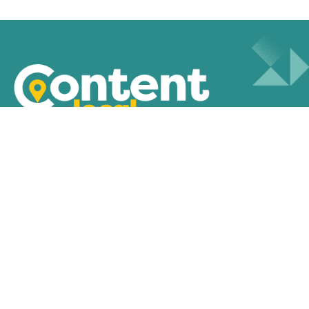
Content a la carte
Content Next
Over
Contact