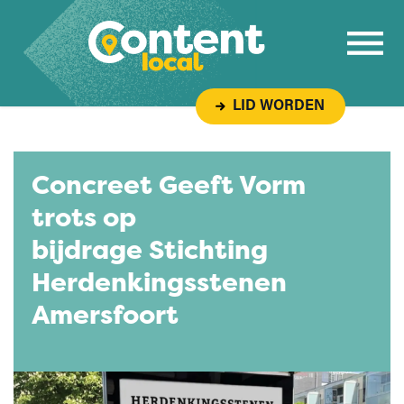
Overslaan naar inhoud
LID WORDEN
Concreet Geeft Vorm
trots op
bijdrage Stichting
Herdenkingsstenen
Amersfoort