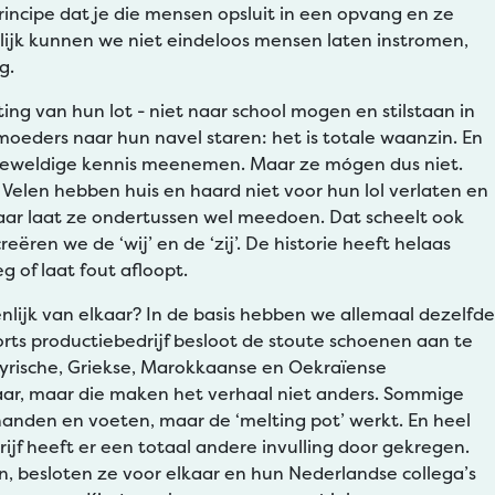
rincipe dat je die mensen opsluit in een opvang en ze
lijk kunnen we niet eindeloos mensen laten instromen,
g.
ting van hun lot - niet naar school mogen en stilstaan in
moeders naar hun navel staren: het is totale waanzin. En
, geweldige kennis meenemen. Maar ze mógen dus niet.
Velen hebben huis en haard niet voor hun lol verlaten en
 maar laat ze ondertussen wel meedoen. Dat scheelt ook
ëren we de ‘wij’ en de ‘zij’. De historie heeft helaas
 of laat fout afloopt.
nlijk van elkaar? In de basis hebben we allemaal dezelfde
s productiebedrijf besloot de stoute schoenen aan te
 Syrische, Griekse, Marokkaanse en Oekraïense
aar, maar die maken het verhaal niet anders. Sommige
anden en voeten, maar de ‘melting pot’ werkt. En heel
rijf heeft er een totaal andere invulling door gekregen.
 besloten ze voor elkaar en hun Nederlandse collega’s