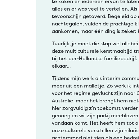
te koken en iedereen ervan te lat
alles en er was veel te vertellen. 
tevoorschijn getoverd. Begeleid op
nachtegalen, vulden de prachtige kl
aankomen, maar één ding is zeker: 
Tuurlijk, je moet die stap wel alleb
deze multiculturele kerstmaaltijd tr
bij het oer-Hollandse familiebedrijf
elkaar…
Tijdens mijn werk als interim comm
meer uit een malletje. Zo werk ik 
voor het regime gevlucht zijn naar C
Australië, maar het brengt hem niet
hier zorgvuldig z’n toekomst verder
genoeg en wil zijn partij meeblazen.
vandaan komt. Het heeft hem tot o
onze culturele verschillen zijn hila
achtergrond niet zien als een bedrei