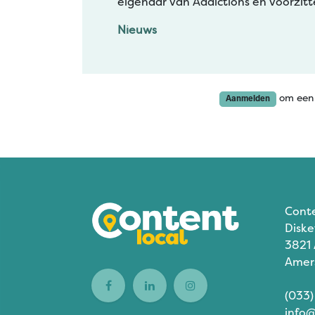
eigenaar van Addictions en voorzitt
Nieuws
om een 
Aanmelden
Cont
Diske
3821
Amer
(033)
info@