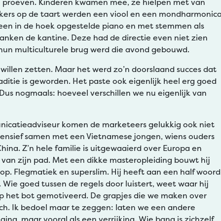
en proeven. Kinderen kwamen mee, ze hielpen met van
Als kers op de taart werden een viool en een mondharmonic
 een in de hoek opgestelde piano en met stemmen als
anken de kantine. Deze had de directie even niet zien
hun multiculturele brug werd die avond gebouwd.
ei willen zetten. Maar het werd zo’n doorslaand succes dat
aditie is geworden. Het paste ook eigenlijk heel erg goed
. Dus nogmaals: hoeveel verschillen we nu eigenlijk van
unicatieadviseur komen de marketeers gelukkig ook niet
intensief samen met een Vietnamese jongen, wiens ouders
hina. Z’n hele familie is uitgewaaierd over Europa en
 van zijn pad. Met een dikke masteropleiding bouwt hij
 op. Flegmatiek en superslim. Hij heeft aan een half woord
 Wie goed tussen de regels door luistert, weet waar hij
p het bot gemotiveerd. De grapjes die we maken over
risch. Ik bedoel maar te zeggen: laten we een andere
ging, maar vooral als een verrijking. Wie bang is zichzelf