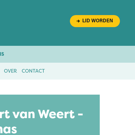
LID WORDEN
NS
OVER
CONTACT
t van Weert -
mas