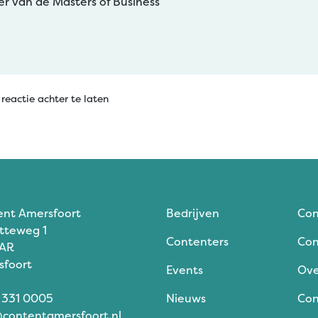
er van de Masters of Business
reactie achter te laten
ent Amersfoort
Bedrijven
Con
tteweg 1
Contenters
Con
 AR
sfoort
Events
Ove
 331 0005
Nieuws
Con
contentamersfoort.nl