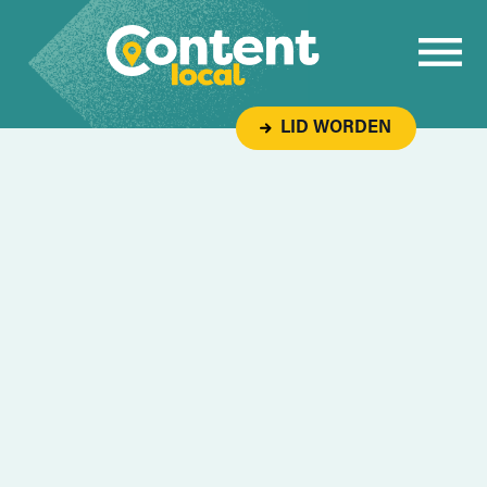
Overslaan naar inhoud
LID WORDEN