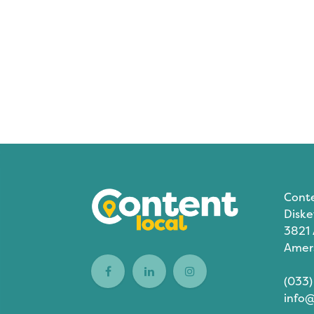
Cont
Diske
3821
Amer
(033)
info@