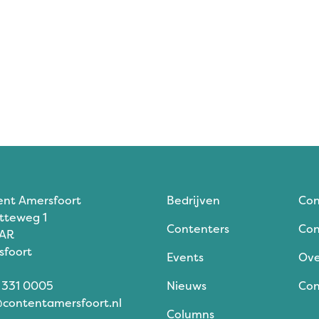
ent Amersfoort
Bedrijven
Con
tteweg 1
Contenters
Con
 AR
sfoort
Events
Ove
 331 0005
Nieuws
Con
contentamersfoort.nl
Columns