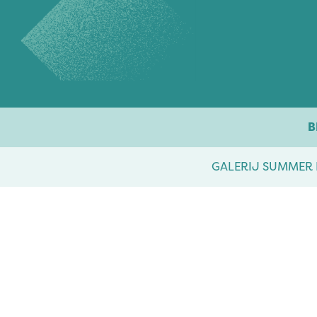
Overslaan naar inhoud
B
GALERIJ SUMMER 