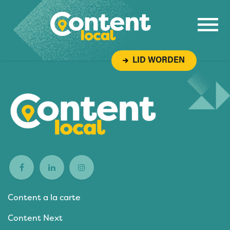
Overslaan naar inhoud
LID WORDEN
Content a la carte
Content Next