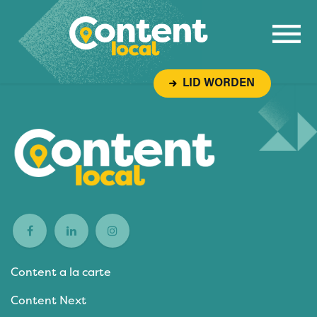
Overslaan naar inhoud
LID WORDEN
Content a la carte
Content Next