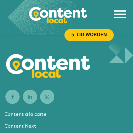
Overslaan naar inhoud
LID WORDEN
Content a la carte
Content Next