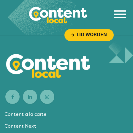
Overslaan naar inhoud
LID WORDEN
Content a la carte
Content Next