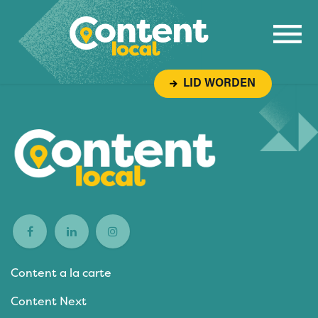
Overslaan naar inhoud
LID WORDEN
Content a la carte
Content Next